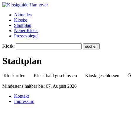
Aktuelles
Kioske
Stadtplan
Neuer Kiosk
Pressespiegel
Kiosk:
Stadtplan
Kiosk offen
Kiosk bald geschlossen
Kiosk geschlossen
Ö
Mindestens haltbar bis:
07. August 2026
Kontakt
Spätkauf
Impressum
Calenberger Straße 29
30169 Calenberger Neustadt