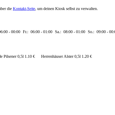
über die
Kontakt-Seite
, um deinen Kiosk selbst zu verwalten.
06:00
-
00:00
Fr.:
06:00
-
01:00
Sa.:
08:00
-
01:00
So.:
09:00
-
00:
e Pilsener 0,5l
1.10 €
Herrenhäuser Alster 0,5l
1.20 €