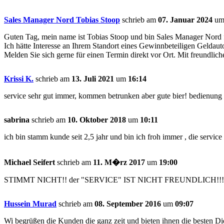
Sales Manager Nord Tobias Stoop
schrieb am
07. Januar 2024
u
Guten Tag, mein name ist Tobias Stoop und bin Sales Manager Nord
Ich hätte Interesse an Ihrem Standort eines Gewinnbeteiligen Geldauto
Melden Sie sich gerne für einen Termin direkt vor Ort. Mit freundl
Krissi K.
schrieb am
13. Juli 2021
um
16:14
service sehr gut immer, kommen betrunken aber gute bier! bedienung
sabrina
schrieb am
10. Oktober 2018
um
10:11
ich bin stamm kunde seit 2,5 jahr und bin ich froh immer , die service i
Michael Seifert
schrieb am
11. M�rz 2017
um
19:00
STIMMT NICHT!! der "SERVICE" IST NICHT FREUNDLICH!!!
Hussein Murad
schrieb am
08. September 2016
um
09:07
Wi begrüßen die Kunden die ganz zeit und bieten ihnen die besten 