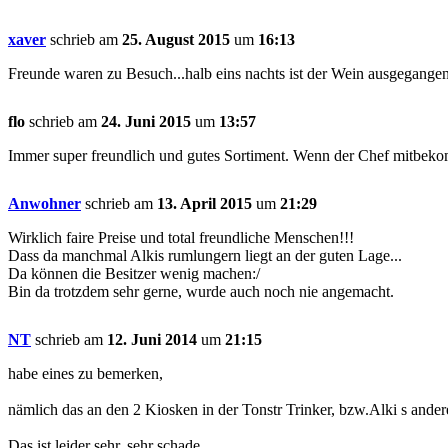
xaver
schrieb am
25. August 2015
um
16:13
Freunde waren zu Besuch...halb eins nachts ist der Wein ausgegange
flo
schrieb am
24. Juni 2015
um
13:57
Immer super freundlich und gutes Sortiment. Wenn der Chef mitbekom
Anwohner
schrieb am
13. April 2015
um
21:29
Wirklich faire Preise und total freundliche Menschen!!!
Dass da manchmal Alkis rumlungern liegt an der guten Lage...
Da können die Besitzer wenig machen:/
Bin da trotzdem sehr gerne, wurde auch noch nie angemacht.
NT
schrieb am
12. Juni 2014
um
21:15
habe eines zu bemerken,
nämlich das an den 2 Kiosken in der Tonstr Trinker, bzw.Alki s ande
Das ist leider sehr, sehr schade