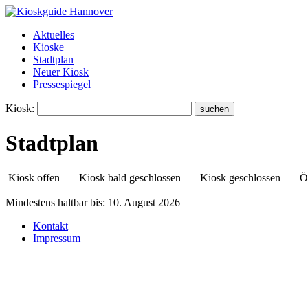
Aktuelles
Kioske
Stadtplan
Neuer Kiosk
Pressespiegel
Kiosk:
Stadtplan
Kiosk offen
Kiosk bald geschlossen
Kiosk geschlossen
Ö
Mindestens haltbar bis:
10. August 2026
Kontakt
Siggi's Treff
Impressum
Hollerithallee 2
30419 Marienwerder