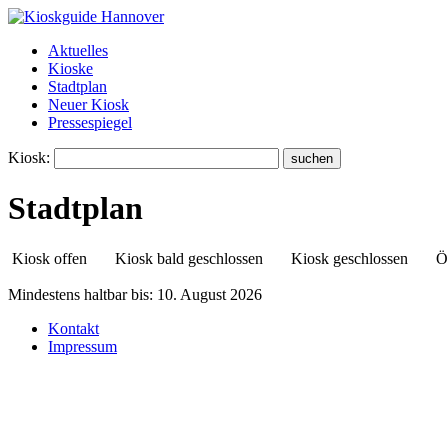
Aktuelles
Kioske
Stadtplan
Neuer Kiosk
Pressespiegel
Kiosk:
Stadtplan
Kiosk offen
Kiosk bald geschlossen
Kiosk geschlossen
Ö
Mindestens haltbar bis:
10. August 2026
Kontakt
Kiosk in der Kurze Straße
Impressum
Kurze Straße 3
30916 Neuwarmbüchen (NWB)