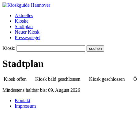
Aktuelles
Kioske
Stadtplan
Neuer Kiosk
Pressespiegel
Kiosk:
Stadtplan
Kiosk offen
Kiosk bald geschlossen
Kiosk geschlossen
Ö
Mindestens haltbar bis:
09. August 2026
Kontakt
Kiosk auf der Harenberger Meile
Impressum
Harenberger Meile 6
30926 Harenberg