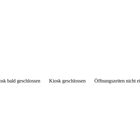
osk bald geschlossen
Kiosk geschlossen
Öffnungszeiten nicht e
Kiosk auf der Horst
Auf der Horst 35
30823 Auf der Horst