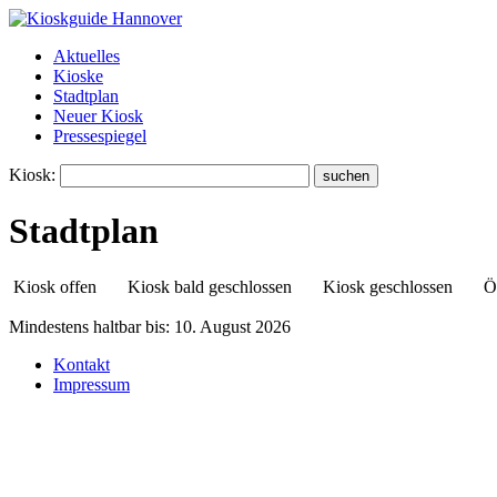
Aktuelles
Kioske
Stadtplan
Neuer Kiosk
Pressespiegel
Kiosk:
Stadtplan
Kiosk offen
Kiosk bald geschlossen
Kiosk geschlossen
Ö
Mindestens haltbar bis:
10. August 2026
Kontakt
Toprakli's Kiosk
Impressum
Godshorner Straße 9
30851 Kernstadt Langenhagen