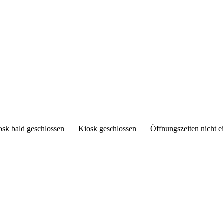
osk bald geschlossen
Kiosk geschlossen
Öffnungszeiten nicht e
Arian's Kiosk
Beneckeallee 5
30419 Vinnhorst