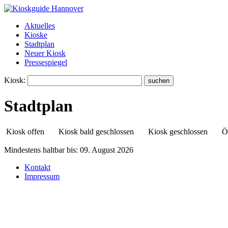
Aktuelles
Kioske
Stadtplan
Neuer Kiosk
Pressespiegel
Kiosk:
Stadtplan
Kiosk offen
Kiosk bald geschlossen
Kiosk geschlossen
Ö
Mindestens haltbar bis:
09. August 2026
Kontakt
Call Shop InternetCafé u Kiosk
Impressum
Grabbestraße 3
30165 Vahrenwald