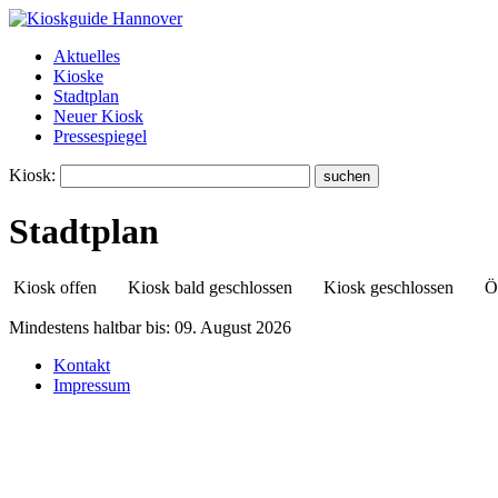
Aktuelles
Kioske
Stadtplan
Neuer Kiosk
Pressespiegel
Kiosk:
Stadtplan
Kiosk offen
Kiosk bald geschlossen
Kiosk geschlossen
Ö
Mindestens haltbar bis:
09. August 2026
Kontakt
Kiosk Stehcafe
Impressum
Ritter-Brüning-Straße 16
30449 Linden-Süd